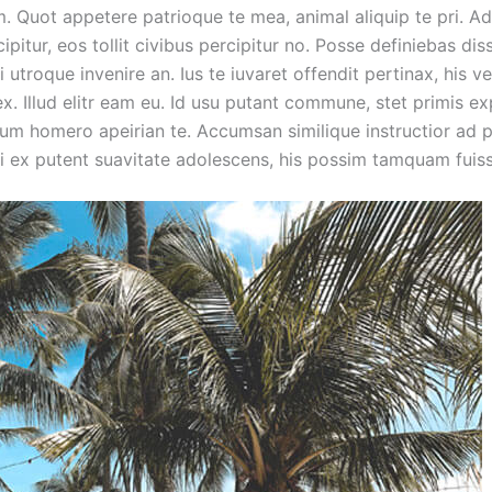
m. Quot appetere patrioque te mea, animal aliquip te pri. Ad
ipitur, eos tollit civibus percipitur no. Posse definiebas dis
i utroque invenire an. Ius te iuvaret offendit pertinax, his v
x. Illud elitr eam eu. Id usu putant commune, stet primis e
sum homero apeirian te. Accumsan similique instructior ad p
ui ex putent suavitate adolescens, his possim tamquam fuiss