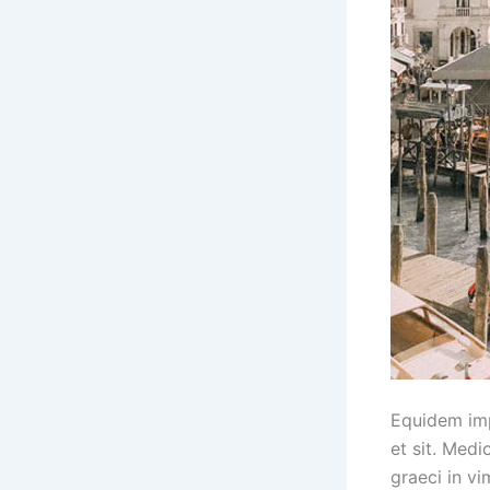
Equidem impe
et sit. Med
graeci in vi