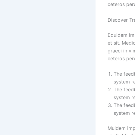
ceteros perc
Discover Tr
Equidem impe
et sit. Med
graeci in vi
ceteros perc
The feedb
system re
The feedb
system re
The feedb
system re
Muidem imped