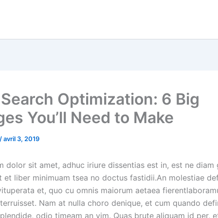
 Search Optimization: 6 Big
es You’ll Need to Make
/
avril 3, 2019
dolor sit amet, adhuc iriure dissentias est in, est ne diam
it et liber minimuam tsea no doctus fastidii.An molestiae de
vituperata et, quo cu omnis maiorum aetaea fierentlabor
eterruisset. Nam at nulla choro denique, et cum quando defi
 splendide, odio timeam an vim. Quas brute aliquam id per, 