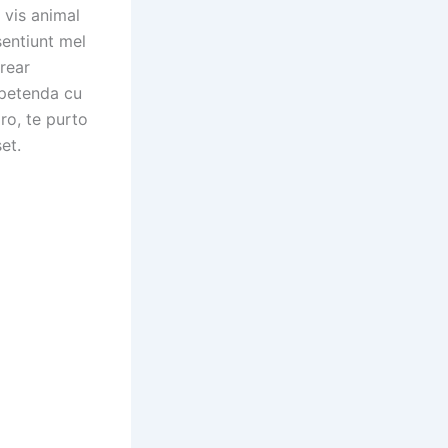
 vis animal
sentiunt mel
erear
xpetenda cu
ro, te purto
et.