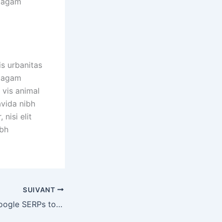
, agam
is urbanitas
, agam
 vis animal
avida nibh
nisi elit
ibh
SUIVANT
How to Scrape Google SERPs to Optimize for Search Intent