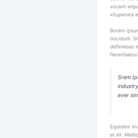
vocent erip
vituperata 
Borem ipsum 
tincidunt. S
definiebas 
fierentlabo
Srem Ip
industr
ever si
Equidem impe
et sit. Med