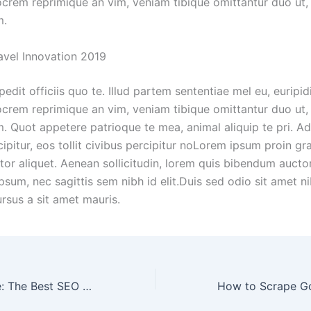
iocrem reprimique an vim, veniam tibique omittantur duo ut
m.
avel Innovation 2019
dit officiis quo te. Illud partem sententiae mel eu, euripid
iocrem reprimique an vim, veniam tibique omittantur duo ut
m. Quot appetere patrioque te mea, animal aliquip te pri. Ad
ipitur, eos tollit civibus percipitur noLorem ipsum proin gr
ctor aliquet. Aenean sollicitudin, lorem quis bibendum auctor, 
sum, nec sagittis sem nibh id elit.Duis sed odio sit amet n
rsus a sit amet mauris.
Google Correlate: The Best SEO Research Tool You Aren’t Using