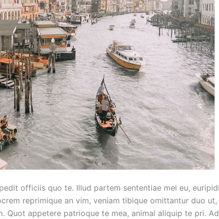
dit officiis quo te. Illud partem sententiae mel eu, euripid
iocrem reprimique an vim, veniam tibique omittantur duo ut
m. Quot appetere patrioque te mea, animal aliquip te pri. Ad