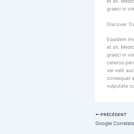
et sit. Med
graeci in vi
Discover Tr
Equidem impe
et sit. Med
graeci in vi
ceteros perc
vel velit au
consequat ip
vulputate cu
PRÉCÉDENT