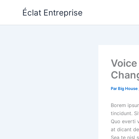
Aller
Éclat Entreprise
au
contenu
Voice
Chang
Par
Big House
Borem ipsum 
tincidunt. S
Quo everti 
at dicant d
Sea te nisl