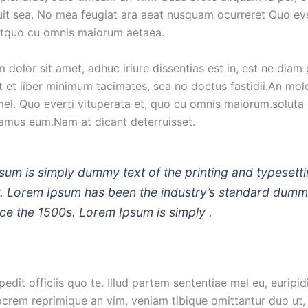
uit sea. No mea feugiat ara aeat nusquam ocurreret Quo eve
etquo cu omnis maiorum aetaea.
dolor sit amet, adhuc iriure dissentias est in, est ne diam
it et liber minimum tacimates, sea no doctus fastidii.An mol
mel. Quo everti vituperata et, quo cu omnis maiorum.soluta
ramus eum.Nam at dicant deterruisset.
sum is simply dummy text of the printing and typesett
y. Lorem Ipsum has been the industry’s standard dumm
nce the 1500s. Lorem Ipsum is simply .
dit officiis quo te. Illud partem sententiae mel eu, euripid
iocrem reprimique an vim, veniam tibique omittantur duo ut