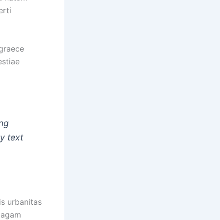
rti
 graece
estiae
ing
y text
is urbanitas
, agam