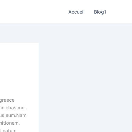
Accueil
Blog1
 graece
finiebas mel.
amus eum.Nam
nitionem.
et natum