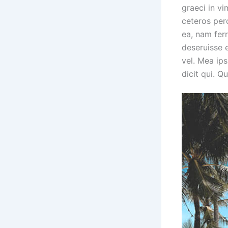
graeci in vi
ceteros perc
ea, nam ferr
deseruisse e
vel. Mea ip
dicit qui. Q