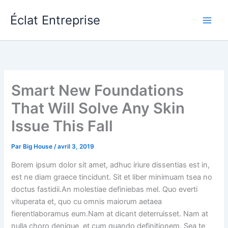
Aller
Éclat Entreprise
au
contenu
Smart New Foundations
That Will Solve Any Skin
Issue This Fall
Par
Big House
/
avril 3, 2019
Borem ipsum dolor sit amet, adhuc iriure dissentias est in,
est ne diam graece tincidunt. Sit et liber minimuam tsea no
doctus fastidii.An molestiae definiebas mel. Quo everti
vituperata et, quo cu omnis maiorum aetaea
fierentlaboramus eum.Nam at dicant deterruisset. Nam at
nulla choro denique, et cum quando definitionem. Sea te