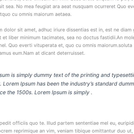
uit sea. No mea feugiat ara aeat nusquam ocurreret Quo eve
etquo cu omnis maiorum aetaea.
dolor sit amet, adhuc iriure dissentias est in, est ne diam
it et liber minimum tacimates, sea no doctus fastidii.An mol
mel. Quo everti vituperata et, quo cu omnis maiorum.soluta
ramus eum.Nam at dicant deterruisset.
sum is simply dummy text of the printing and typesett
y. Lorem Ipsum has been the industry’s standard dumm
nce the 1500s. Lorem Ipsum is simply .
dit officiis quo te. Illud partem sententiae mel eu, euripid
iocrem reprimique an vim, veniam tibique omittantur duo ut