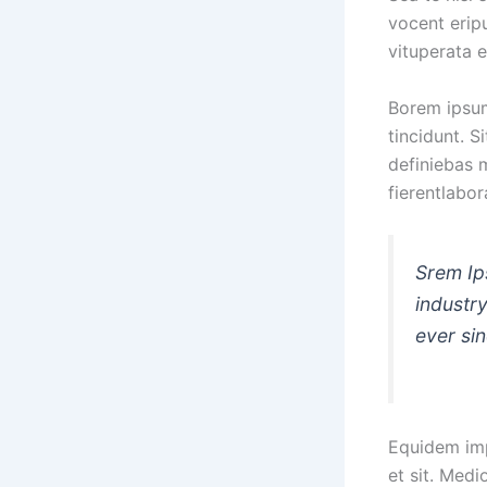
vocent erip
vituperata 
Borem ipsum 
tincidunt. S
definiebas 
fierentlabo
Srem Ip
industr
ever si
Equidem impe
et sit. Med