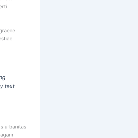
rti
 graece
estiae
ing
y text
is urbanitas
, agam