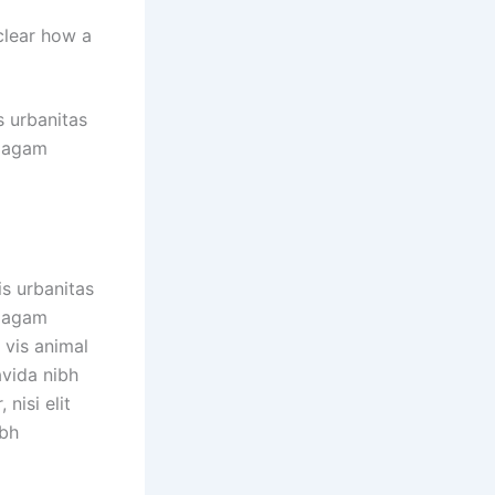
clear how a
s urbanitas
, agam
is urbanitas
, agam
 vis animal
avida nibh
nisi elit
ibh