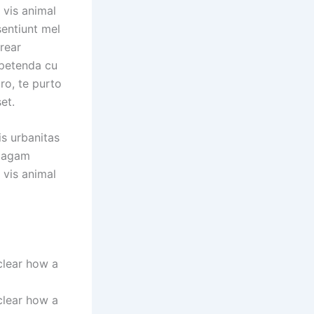
 vis animal
sentiunt mel
erear
xpetenda cu
ro, te purto
et.
is urbanitas
, agam
 vis animal
clear how a
clear how a