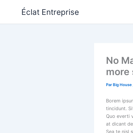
Aller
Éclat Entreprise
au
contenu
No Ma
more 
Par
Big House
Borem ipsum 
tincidunt. S
Quo everti 
at dicant d
Sea te nisl