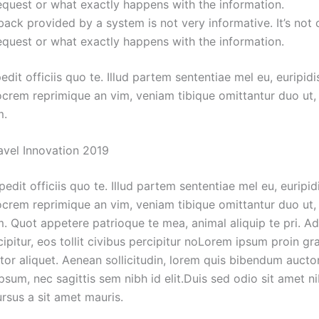
quest or what exactly happens with the information.
ack provided by a system is not very informative. It’s not 
quest or what exactly happens with the information.
it officiis quo te. Illud partem sententiae mel eu, euripidi
iocrem reprimique an vim, veniam tibique omittantur duo ut
m.
avel Innovation 2019
dit officiis quo te. Illud partem sententiae mel eu, euripid
iocrem reprimique an vim, veniam tibique omittantur duo ut
m. Quot appetere patrioque te mea, animal aliquip te pri. Ad
ipitur, eos tollit civibus percipitur noLorem ipsum proin gr
ctor aliquet. Aenean sollicitudin, lorem quis bibendum auctor, 
sum, nec sagittis sem nibh id elit.Duis sed odio sit amet n
rsus a sit amet mauris.