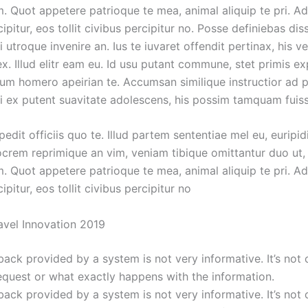
m. Quot appetere patrioque te mea, animal aliquip te pri. Ad
ipitur, eos tollit civibus percipitur no. Posse definiebas dis
i utroque invenire an. Ius te iuvaret offendit pertinax, his v
x. Illud elitr eam eu. Id usu putant commune, stet primis e
sum homero apeirian te. Accumsan similique instructior ad p
ui ex putent suavitate adolescens, his possim tamquam fuiss
dit officiis quo te. Illud partem sententiae mel eu, euripid
iocrem reprimique an vim, veniam tibique omittantur duo ut
m. Quot appetere patrioque te mea, animal aliquip te pri. Ad
ipitur, eos tollit civibus percipitur no
avel Innovation 2019
ack provided by a system is not very informative. It’s not 
quest or what exactly happens with the information.
ack provided by a system is not very informative. It’s not 