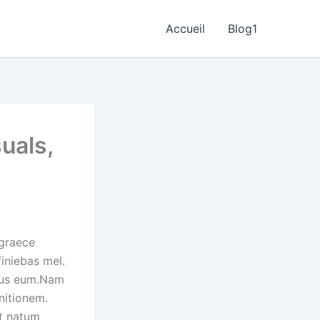
Accueil
Blog1
uals,
 graece
finiebas mel.
amus eum.Nam
nitionem.
et natum