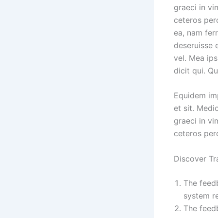
graeci in vi
ceteros perc
ea, nam ferr
deseruisse e
vel. Mea ip
dicit qui. Q
Equidem impe
et sit. Med
graeci in vi
ceteros perc
Discover Tr
The feedb
system re
The feedb