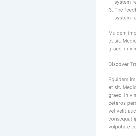
system re
The feedb
system re
Muidem imped
et sit. Med
graeci in vi
Discover Tr
Equidem impe
et sit. Med
graeci in vi
ceteros perc
vel velit au
consequat ip
vulputate cu