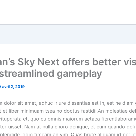
n’s Sky Next offers better vis
streamlined gameplay
/
avril 2, 2019
dolor sit amet, adhuc iriure dissentias est in, est ne diam
it et liber minimuam tsea no doctus fastidii.An molestiae de
vituperata et, quo cu omnis maiorum aetaea fierentlabor
eterruisset. Nam at nulla choro denique, et cum quando defi
 splendide, odio timeam an vim. Quas brute aliquam id per, 