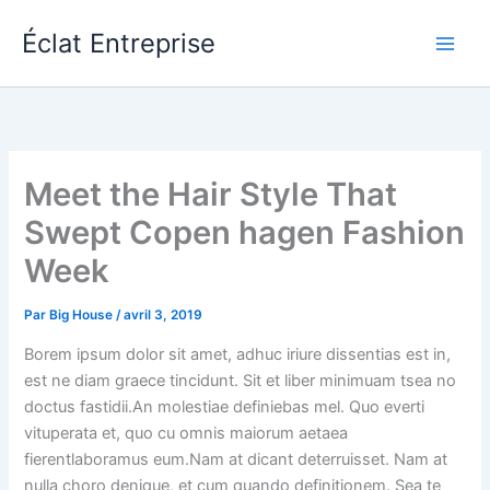
Aller
Éclat Entreprise
au
contenu
Meet the Hair Style That
Swept Copen hagen Fashion
Week
Par
Big House
/
avril 3, 2019
Borem ipsum dolor sit amet, adhuc iriure dissentias est in,
est ne diam graece tincidunt. Sit et liber minimuam tsea no
doctus fastidii.An molestiae definiebas mel. Quo everti
vituperata et, quo cu omnis maiorum aetaea
fierentlaboramus eum.Nam at dicant deterruisset. Nam at
nulla choro denique, et cum quando definitionem. Sea te