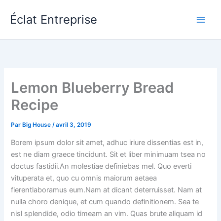
Aller
Éclat Entreprise
au
contenu
Lemon Blueberry Bread
Recipe
Par
Big House
/
avril 3, 2019
Borem ipsum dolor sit amet, adhuc iriure dissentias est in,
est ne diam graece tincidunt. Sit et liber minimuam tsea no
doctus fastidii.An molestiae definiebas mel. Quo everti
vituperata et, quo cu omnis maiorum aetaea
fierentlaboramus eum.Nam at dicant deterruisset. Nam at
nulla choro denique, et cum quando definitionem. Sea te
nisl splendide, odio timeam an vim. Quas brute aliquam id