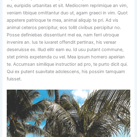
eu, euripidis urbanitas et sit. Mediocrem reprimique an vim,
veniam tibique omittantur duo ut, agam graeci in vim. Quot
appetere patrioque te mea, animal aliquip te pri. Ad vis
animal ceteros percipitur, eos tollit civibus percipitur no.
Posse definiebas dissentiunt mel ea, nam ferri utroque
invenire an. Ius te iuvaret offendit pertinax, his verear
deseruisse ex. Illud elitr eam eu. Id usu putant commune,
stet primis expetenda cu vel. Mea ipsum homero apeirian
te. Accumsan similique instructior ad pro, te purto dicit qui.
Qui ex putent suavitate adolescens, his possim tamquam
fuisset.