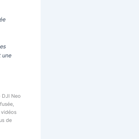
cée
les
t une
e DJI Neo
 fusée,
 vidéos
us de