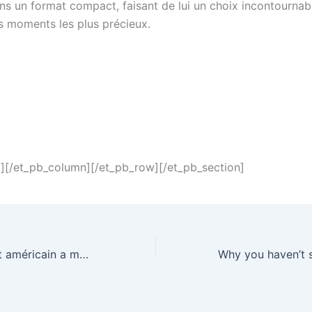
ns un format compact, faisant de lui un choix incontournab
s moments les plus précieux.
t][/et_pb_column][/et_pb_row][/et_pb_section]
Le gouvernement américain a montré à quel point il est facile de pirater les drones fabriqués par Parrot