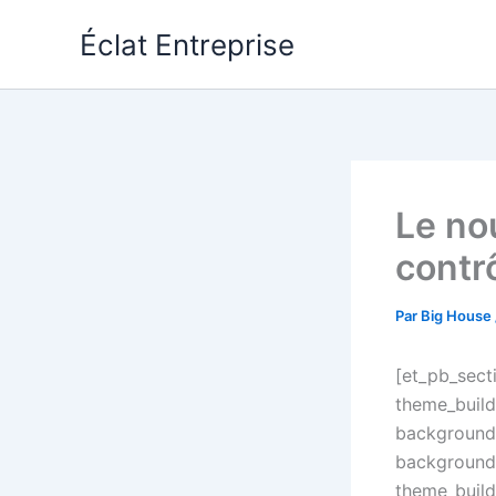
Aller
Éclat Entreprise
au
contenu
Le no
contr
Par
Big House
[et_pb_secti
theme_build
background_
background_
theme_build