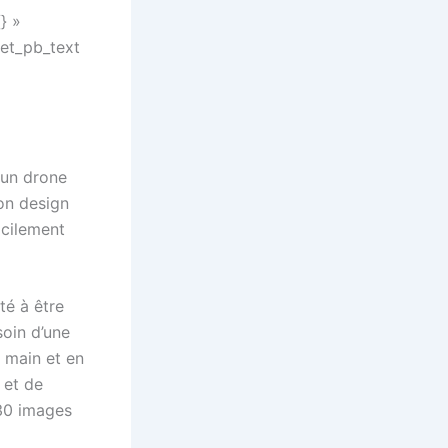
} »
et_pb_text
 un drone
son design
acilement
té à être
soin d’une
 main et en
 et de
30 images