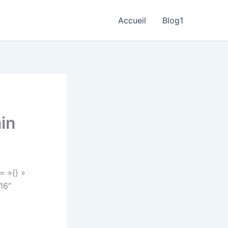
Accueil
Blog1
ain
= »{} »
16″