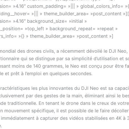
rsion= »4.16″ custom_padding= »||| » global_colors_info= »{
ing__hover= »||| » theme_builder_area= »post_content »][
sion= »4.16″ background_size= »initial »
position= »top_left » background_repeat= »repeat »
rs_info= »{} » theme_builder_area= »post_content »]
 mondial des drones civils, a récemment dévoilé le DJI Neo,
utionnaire qui se distingue par sa simplicité d’utilisation et 
sant moins de 140 grammes, le Neo est conçu pour être f
le et prêt à l’emploi en quelques secondes.
ractéristiques les plus innovantes du DJI Neo est sa capaci
lusivement par des gestes de la main, éliminant ainsi le be
e traditionnelle. En tenant le drone dans le creux de votre
n mouvement spécifique, il est possible de le faire décoller
mmédiatement à capturer des vidéos stabilisées en 4K à 
e.