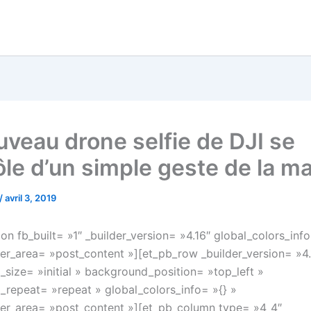
uveau drone selfie de DJI se
ôle d’un simple geste de la m
/
avril 3, 2019
on fb_built= »1″ _builder_version= »4.16″ global_colors_info
er_area= »post_content »][et_pb_row _builder_version= »4.
size= »initial » background_position= »top_left »
repeat= »repeat » global_colors_info= »{} »
er_area= »post_content »][et_pb_column type= »4_4″