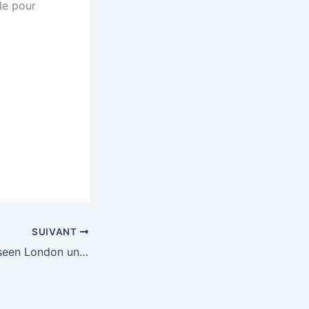
le pour
SUIVANT
Why you haven’t seen London until you’ve done this pub crawl