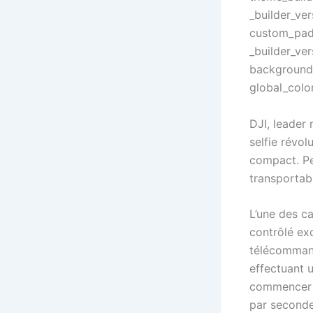
_builder_ve
custom_padd
_builder_ver
background_
global_colo
DJI, leader
selfie révol
compact. Pe
transportab
L’une des ca
contrôlé exc
télécommand
effectuant u
commencer i
par second