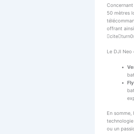
Concernant 
50 mètres lo
télécommand
offrant ains
citeturn0
Le DJI Neo 
Ve
bat
Fl
ba
ex
En somme, l
technologie 
ou un passi