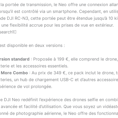
la portée de transmission, le Neo offre une connexion allan
rsqu’il est contrôlé via un smartphone. Cependant, en utilis
e DJI RC-N3, cette portée peut être étendue jusqu’à 10 ki
i une flexibilité accrue pour les prises de vue en extérieur.
search1
est disponible en deux versions :
rsion standard
: Proposée à 199 €, elle comprend le drone
terie et les accessoires essentiels.
y More Combo
: Au prix de 349 €, ce pack inclut le drone, t
tteries, un hub de chargement USB-C et d’autres accessoir
périence de vol prolongée.
e DJI Neo redéfinit l’expérience des drones selfie en comb
avancée et facilité d’utilisation. Que vous soyez un vidéas
onné de photographie aérienne, le Neo offre des fonctionna