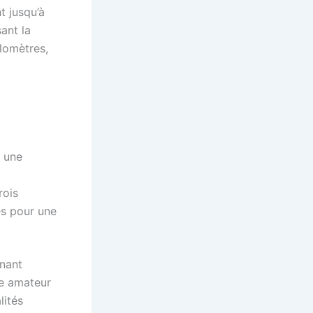
t jusqu’à
ant la
lomètres,
, une
rois
es pour une
inant
te amateur
lités