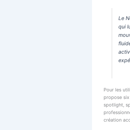
Le N
qui 
mouv
fluid
acti
expé
Pour les uti
propose six 
spotlight, 
professionn
création ac