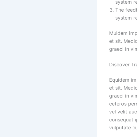
system re
The feedb
system re
Muidem imped
et sit. Med
graeci in vi
Discover Tr
Equidem impe
et sit. Med
graeci in vi
ceteros perc
vel velit au
consequat ip
vulputate cu