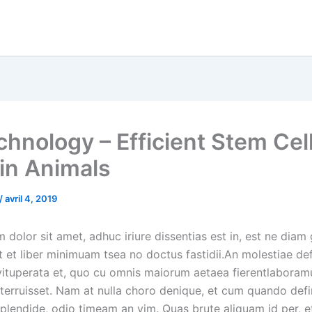
chnology – Efficient Stem Cel
in Animals
/
avril 4, 2019
dolor sit amet, adhuc iriure dissentias est in, est ne diam
it et liber minimuam tsea no doctus fastidii.An molestiae de
vituperata et, quo cu omnis maiorum aetaea fierentlabor
eterruisset. Nam at nulla choro denique, et cum quando defi
 splendide, odio timeam an vim. Quas brute aliquam id per, 