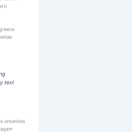
rti
 graece
estiae
ing
y text
is urbanitas
, agam