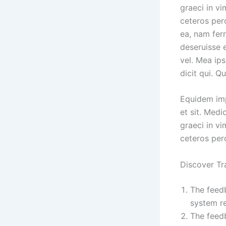
graeci in vi
ceteros perc
ea, nam ferr
deseruisse e
vel. Mea ip
dicit qui. Q
Equidem impe
et sit. Med
graeci in vi
ceteros perc
Discover Tr
The feedb
system re
The feedb