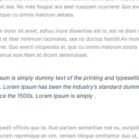
uit sea. No mea feugiat ara aeat nusquam ocurreret Quo eve
etquo cu omnis maiorum aetaea.
dolor sit amet, adhuc iriure dissentias est in, est ne diam
it et liber minimum tacimates, sea no doctus fastidii.An mol
mel. Quo everti vituperata et, quo cu omnis maiorum.soluta
ramus eum.Nam at dicant deterruisset.
sum is simply dummy text of the printing and typesett
y. Lorem Ipsum has been the industry’s standard dumm
nce the 1500s. Lorem Ipsum is simply .
dit officiis quo te. Illud partem sententiae mel eu, euripid
iocrem reprimique an vim, veniam tibique omittantur duo ut