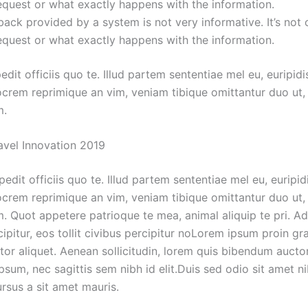
quest or what exactly happens with the information.
ack provided by a system is not very informative. It’s not 
quest or what exactly happens with the information.
it officiis quo te. Illud partem sententiae mel eu, euripidi
iocrem reprimique an vim, veniam tibique omittantur duo ut
m.
avel Innovation 2019
dit officiis quo te. Illud partem sententiae mel eu, euripid
iocrem reprimique an vim, veniam tibique omittantur duo ut
m. Quot appetere patrioque te mea, animal aliquip te pri. Ad
ipitur, eos tollit civibus percipitur noLorem ipsum proin gr
ctor aliquet. Aenean sollicitudin, lorem quis bibendum auctor, 
sum, nec sagittis sem nibh id elit.Duis sed odio sit amet n
rsus a sit amet mauris.