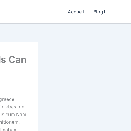
Accueil
Blog1
ls Can
 graece
finiebas mel.
amus eum.Nam
nitionem.
et natum