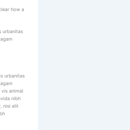
clear how a
s urbanitas
, agam
is urbanitas
, agam
 vis animal
avida nibh
nisi elit
ibh