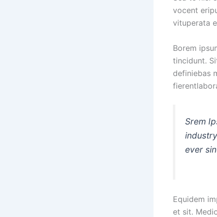
vocent erip
vituperata 
Borem ipsum 
tincidunt. S
definiebas 
fierentlabo
Srem Ip
industr
ever si
Equidem impe
et sit. Med