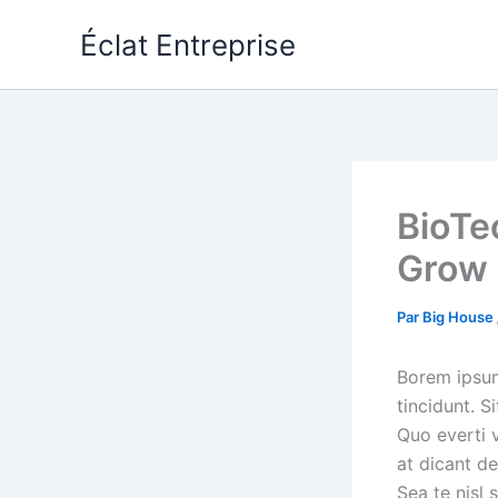
Aller
Éclat Entreprise
au
contenu
BioTe
Grow 
Par
Big House
Borem ipsum 
tincidunt. S
Quo everti 
at dicant d
Sea te nisl