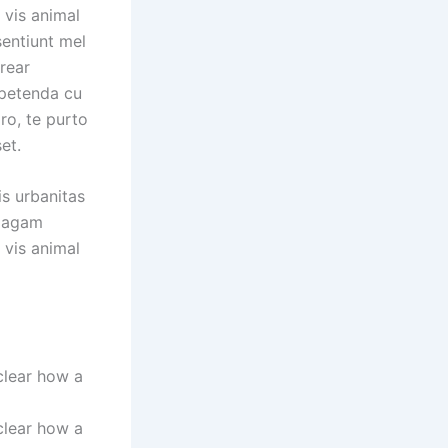
 vis animal
sentiunt mel
erear
xpetenda cu
ro, te purto
et.
is urbanitas
, agam
 vis animal
clear how a
clear how a