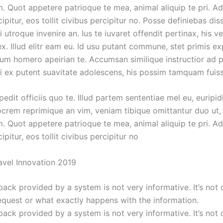
m. Quot appetere patrioque te mea, animal aliquip te pri. Ad
ipitur, eos tollit civibus percipitur no. Posse definiebas dis
i utroque invenire an. Ius te iuvaret offendit pertinax, his v
x. Illud elitr eam eu. Id usu putant commune, stet primis e
sum homero apeirian te. Accumsan similique instructior ad p
ui ex putent suavitate adolescens, his possim tamquam fuiss
dit officiis quo te. Illud partem sententiae mel eu, euripid
iocrem reprimique an vim, veniam tibique omittantur duo ut
m. Quot appetere patrioque te mea, animal aliquip te pri. Ad
ipitur, eos tollit civibus percipitur no
avel Innovation 2019
ack provided by a system is not very informative. It’s not 
quest or what exactly happens with the information.
ack provided by a system is not very informative. It’s not 